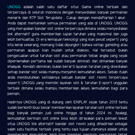
UNOGG
adalah salah satu daftar situs Game online terbaik dan
terpercaya di seluruh indonesia dengan menyediakan banyak permainan
menarik dan RTP Slot Terupdate . Cukup dengan mendaftarkan 1 akun .
Anda dapat memainkan semua permainan yang ada di UNOGG. UNOGG
yang merupakan bandar slot online terpercaya dimana selalu menyediakan
link alternatif guna memberikan sajian taruhan yang maksimal dan juga
lebih berkualitas. Di era kemajuan teknologi yang kian pesat seperti yang
kita kenal sekarang, memang tidak dipungkiri bahwa setiap gambling atau
permainan apapun kian mudah untuk diakses. Hal tersebut bukan
pengecualian untuk taruhan slot atau permainan tebak angka yang sejak
diperkenalkan pertama kali sudah banyak diminati dan dimainkan banyak
khalayak. Kendati demikian, bukan berarti layanan taruhan yang disediakan
setiap bandar slot selalu mampu menjamin kemudahan akses. Sebab itulah
anda membutuhkan setidaknya sebuah bandar slot resmi terpercaya
seperti UNOGG yang memiliki layanan slot & taruhan E-sport unggulan
terbaik dimana selalu mampu memberikan akses kemudahan bagi para
pemain.
Hadirnya UNOGG yang di dukung oleh IDNPLAY sejak tahun 2013 tentu
sudah berkontribusi besar memberikan layanan taruhan slot online terbaik
bagi banyak pemain judi online hingga di tahun 2024 ini. Apalagi,
kemudahan bermain slot online bisa lebih dirasakan para pemain lewat
situs UNOGG link alternatif bandar slot resmi yang dihadirkan sebagai
salah satu fasilitas terbaik yang tentu saja tujuan utamanya adalah untuk
memberikan kemudahan lebih bagi member bermain permainan tebak