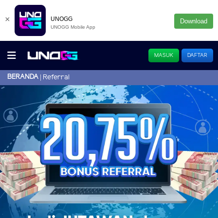
×
UNOGG
Download
UNOGG Mobile App
MASUK
DAFTAR
BERANDA
Referral