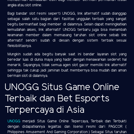
angka atau slot online.
Bagi bandar slot resmi seperti UNOGG, link alternatif sudah dianggap
sebagai salah satu bagian dari fasilitas unggulan terbaik yang sangat
begitu bermanfaat bagi member di dalamnya. Selain dapat meningkatkan
kemudahan akses, link alternatif UNOGG terbaru juga bisa menambah
keamanan member dalam memasang taruhan slot online sebab link
alternatif sendiri sudah di desain dengan sistem terbaik sesuai
fleksibilitasnya.
Mungkin sudah ada begitu banyak saat ini bandar layanan slot yang
beredar luas di dunia maya yang hadir dengan menawarkan sederet hal
menarik. Sayangnya, tidak semua agen slot gacor memiliki link alternatif
sehingga tak cukup jadi jaminan buat membernya bisa mudah dan aman
bermain slot di dalamnya.
UNOGG Situs Game Online
Terbaik dan Bet Esports
Terpercaya di Asia
UNOGG
menjadi Situs Game Online Tepercaya, Terbaik dan Terbukti
dengan didapatkannya legalitas dan lisensi resmi dari PAGCOR (
Philippines Amusement And Gaming Corporation ) Sebagai Situs taruhan