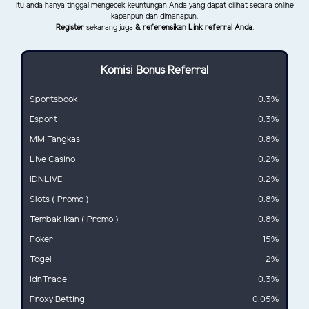
itu anda hanya tinggal mengecek keuntungan Anda yang dapat dilihat secara online
kapanpun dan dimanapun.
Register
sekarang juga
& referensikan Link referral Anda
.
Komisi Bonus Referral
Sportsbook
0.3%
Esport
0.3%
MM Tangkas
0.8%
Live Casino
0.2%
IDNLIVE
0.2%
Slots ( Promo )
0.8%
Tembak Ikan ( Promo )
0.8%
Poker
15%
Togel
2%
IdnTrade
0.3%
Proxy Betting
0.05%