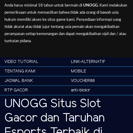
Anda harus minimal 18 tahun untuk bermain di
UNOGG
. Kami melakukan
pemeriksaan untuk memastikan bahwa tidak ada orang di bawah usia
hukum memiliki akses ke situs game kami. Penyediaan informasi yang
tidak akurat atau tidak jujur tentang usia pemain akan mengakibatkan
perampasan setiap kemenangan dan dapat mengakibatkan sipil dan / atau
tuntutan pidana.
VIDEO TUTORIAL
LINK-ALTERNATIF
TENTANG KAMI
MOBILE
JADWAL BANK
VOUCHER88
RTP GACOR
anti-blokir
UNOGG Situs Slot
Gacor dan Taruhan
Esports Terbaik di