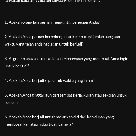
tanyakan pada diri Anda pertanyaan-pertanyaan berikut:
1. Apakah orang lain pernah mengkritik perjudian Anda?
2. Apakah Anda pernah berbohong untuk menutupi jumlah uang atau
waktu yang telah anda habiskan untuk berjudi?
3. Argumen apakah, frustasi atau kekecewaan yang membuat Anda ingin
untuk berjudi?
4. Apakah Anda berjudi saja untuk waktu yang lama?
5. Apakah Anda tinggal jauh dari tempat kerja, kuliah atau sekolah untuk
berjudi?
6. Apakah Anda berjudi untuk melarikan diri dari kehidupan yang
membosankan atau hidup tidak bahagia?