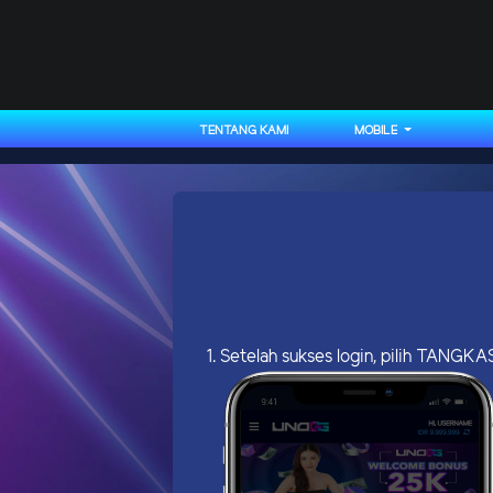
TENTANG KAMI
MOBILE
1. Setelah sukses login, pilih TANGKAS