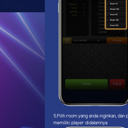
5.Pilih room yang anda inginkan, dan p
memiliki player didalamnya