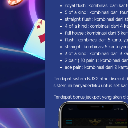
royal flush : kombinasi dari kar
5 of a kind : kombinasi dari fou
straight flush : kombinasi dari s
4 of a kind : kombinasi dari 4 
full house : kombinasi dari 3 k
flush : kombinasi dari 5 kartu y
straight : kombinasi 5 kartu ya
3 of a kind : kombinasi dari 3 
2 pair ( 10 pair ) : kombinasi d
ace pair : kombinasi dari 2 kar
Terdapat sistem NJX2 atau disebut deng
sistem ini hanyaberlaku untuk set kartu
Terdapat bonus jackpot yang akan di