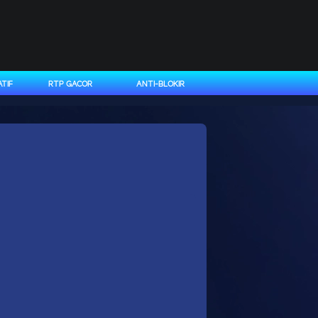
TIF
RTP GACOR
ANTI-BLOKIR